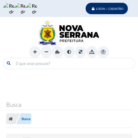
LOGIN / CADASTRO
O que voce procura?
Busca
Busca