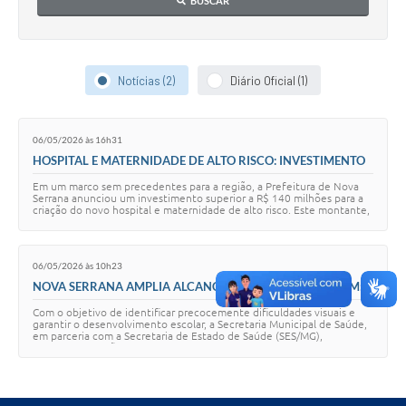
BUSCAR
Notícias (2)
Diário Oficial (1)
06/05/2026 às 16h31
HOSPITAL E MATERNIDADE DE ALTO RISCO: INVESTIMENTO
HISTÓRICO NA SAÚDE PÚBLICA
Em um marco sem precedentes para a região, a Prefeitura de Nova
Serrana anunciou um investimento superior a R$ 140 milhões para a
criação do novo hospital e maternidade de alto risco. Este montante,
o maior já destinado …
06/05/2026 às 10h23
NOVA SERRANA AMPLIA ALCANCE DO PROJETO MIGUILIM:
QUASE 1.700 ALUNOS RECEBERÃO TRIAGEM OCULAR EM
Com o objetivo de identificar precocemente dificuldades visuais e
DIVERSAS ESCOLAS
garantir o desenvolvimento escolar, a Secretaria Municipal de Saúde,
em parceria com a Secretaria de Estado de Saúde (SES/MG),
intensifica as ações do Pro…