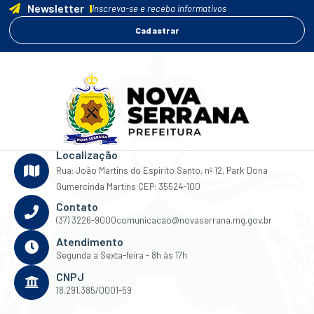
Newsletter
Inscreva-se e receba informativos
Cadastrar
Localização
Rua: João Martins do Espirito Santo, nº 12, Park Dona
Gumercinda Martins CEP: 35524-100
Contato
(37) 3226-9000
comunicacao@novaserrana.mg.gov.br
Atendimento
Segunda a Sexta-feira - 8h às 17h
CNPJ
18.291.385/0001-59