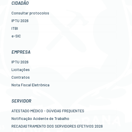
CIDADÃO
Consultar protocolos
IPTU 2026
ITBI
e-SIC
Ouvidoria
Legislação
EMPRESA
Diário Oficial
IPTU 2026
Concursos
Licitações
Transparência Pública
Contratos
Contato
Nota Fiscal Eletrônica
Newslatter
Diário Oficial
Telefones Úteis
Transparência
SERVIDOR
Serviços online para o cidadão
Newslatter
ATESTADO MÉDICO - DÚVIDAS FREQUENTES
Telefones Úteis
Notificação Acidente de Trabalho
Serviços online para as empresas
RECADASTRAMENTO DOS SERVIDORES EFETIVOS 2026