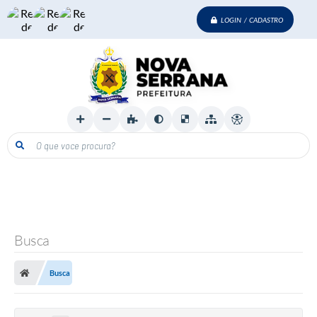
LOGIN / CADASTRO
O que voce procura?
Busca
Busca