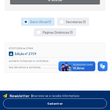
BUSCAR
Diário Oficial (1)
Secretarias (1)
Páginas Dinâmicas (1)
07/07/2026 às 17h04
Edição nº 2759
sumario licitacoes e contratos
.......................................................................................................................... 1
leis decretos e portarias ......................................…
Newsletter
Inscreva-se e receba informativos
Cadastrar