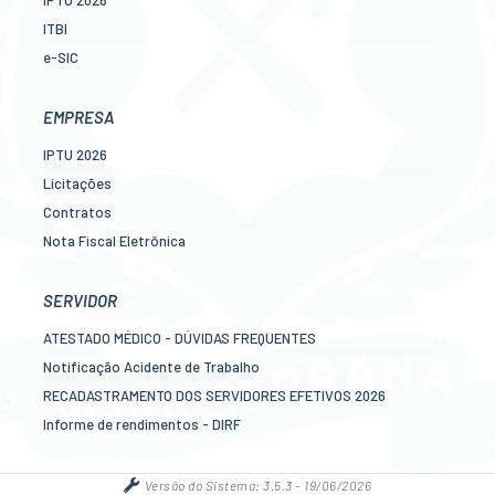
ITBI
e-SIC
Ouvidoria
Legislação
EMPRESA
Diário Oficial
IPTU 2026
Concursos
Licitações
Transparência Pública
Contratos
Contato
Nota Fiscal Eletrônica
Newslatter
Diário Oficial
Telefones Úteis
Transparência
SERVIDOR
Serviços online para o cidadão
Newslatter
ATESTADO MÉDICO - DÚVIDAS FREQUENTES
Telefones Úteis
Notificação Acidente de Trabalho
Serviços online para as empresas
RECADASTRAMENTO DOS SERVIDORES EFETIVOS 2026
Informe de rendimentos - DIRF
Contracheque online
Mais serviços online para o servidor
Versão do Sistema:
3.5.3 - 19/06/2026