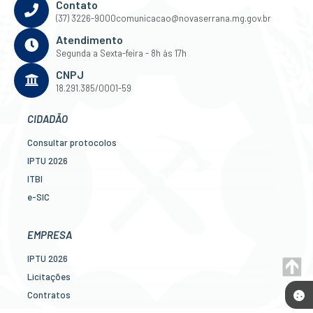
Contato
(37) 3226-9000
comunicacao@novaserrana.mg.gov.br
Atendimento
Segunda a Sexta-feira - 8h às 17h
CNPJ
18.291.385/0001-59
CIDADÃO
Consultar protocolos
IPTU 2026
ITBI
e-SIC
Ouvidoria
Legislação
EMPRESA
Diário Oficial
IPTU 2026
Concursos
Licitações
Transparência Pública
Contratos
Contato
Nota Fiscal Eletrônica