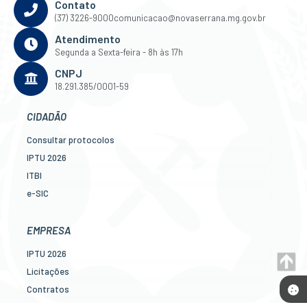
Contato
(37) 3226-9000
comunicacao@novaserrana.mg.gov.br
Atendimento
Segunda a Sexta-feira - 8h às 17h
CNPJ
18.291.385/0001-59
CIDADÃO
Consultar protocolos
IPTU 2026
ITBI
e-SIC
Ouvidoria
Legislação
EMPRESA
Diário Oficial
IPTU 2026
Concursos
Licitações
Transparência Pública
Contratos
Contato
Nota Fiscal Eletrônica