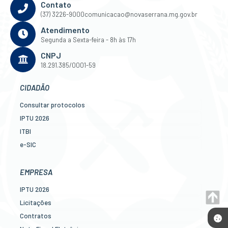
Contato
(37) 3226-9000
comunicacao@novaserrana.mg.gov.br
Atendimento
Segunda a Sexta-feira - 8h às 17h
CNPJ
18.291.385/0001-59
CIDADÃO
Consultar protocolos
IPTU 2026
ITBI
e-SIC
Ouvidoria
Legislação
EMPRESA
Diário Oficial
IPTU 2026
Concursos
Licitações
Transparência Pública
Contratos
Contato