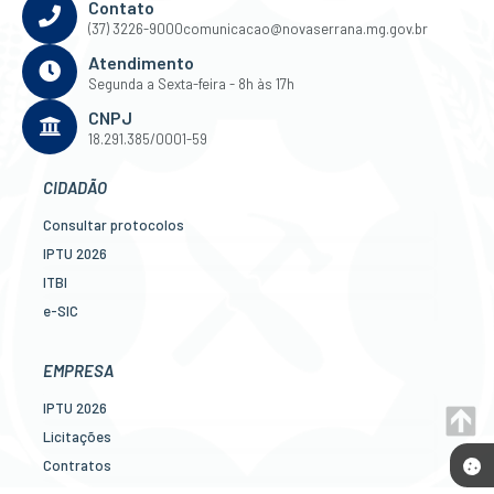
Contato
(37) 3226-9000
comunicacao@novaserrana.mg.gov.br
Atendimento
Segunda a Sexta-feira - 8h às 17h
CNPJ
18.291.385/0001-59
CIDADÃO
Consultar protocolos
IPTU 2026
ITBI
e-SIC
Ouvidoria
Legislação
EMPRESA
Diário Oficial
IPTU 2026
Concursos
Licitações
Transparência Pública
Contratos
Contato
Nota Fiscal Eletrônica