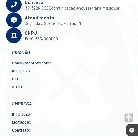
Contato
(37) 3226-9000
comunicacao@novaserrana.mg.gov.br
Atendimento
Segunda a Sexta-feira - 8h às 17h
CNPJ
18.291.385/0001-59
CIDADÃO
Consultar protocolos
IPTU 2026
ITBI
e-SIC
Ouvidoria
Legislação
EMPRESA
Diário Oficial
IPTU 2026
Concursos
Licitações
Transparência Pública
Contratos
Contato
Nota Fiscal Eletrônica