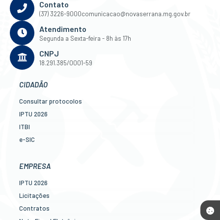
Contato
(37) 3226-9000
comunicacao@novaserrana.mg.gov.br
Atendimento
Segunda a Sexta-feira - 8h às 17h
CNPJ
18.291.385/0001-59
CIDADÃO
Consultar protocolos
IPTU 2026
ITBI
e-SIC
Ouvidoria
Legislação
EMPRESA
Diário Oficial
IPTU 2026
Concursos
Licitações
Transparência Pública
Contratos
Contato