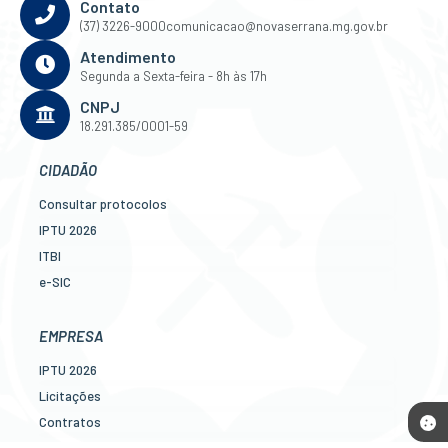
Contato
(37) 3226-9000
comunicacao@novaserrana.mg.gov.br
Atendimento
Segunda a Sexta-feira - 8h às 17h
CNPJ
18.291.385/0001-59
CIDADÃO
Consultar protocolos
IPTU 2026
ITBI
e-SIC
Ouvidoria
Legislação
EMPRESA
Diário Oficial
IPTU 2026
Concursos
Licitações
Transparência Pública
Contratos
Contato
Nota Fiscal Eletrônica