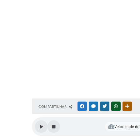
COMPARTILHAR
FACEBOOK
MESSENGER
TWITTER
WHATSAPP
OUTR
Velocidade de 