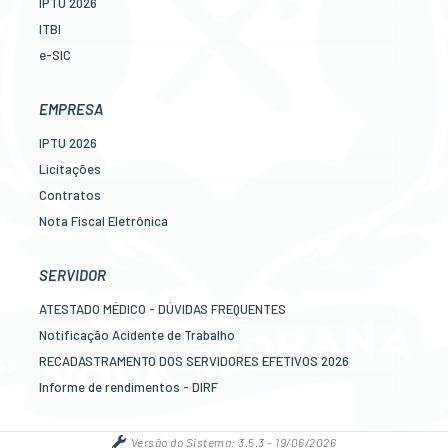
IPTU 2026
ITBI
e-SIC
Ouvidoria
Legislação
EMPRESA
Diário Oficial
IPTU 2026
Concursos
Licitações
Transparência Pública
Contratos
Contato
Nota Fiscal Eletrônica
Newslatter
Diário Oficial
Telefones Úteis
Transparência
SERVIDOR
Serviços online para o cidadão
Newslatter
ATESTADO MÉDICO - DÚVIDAS FREQUENTES
Telefones Úteis
Notificação Acidente de Trabalho
Serviços online para as empresas
RECADASTRAMENTO DOS SERVIDORES EFETIVOS 2026
Informe de rendimentos - DIRF
Contracheque online
Mais serviços online para o servidor
Versão do Sistema:
3.5.3 - 19/06/2026