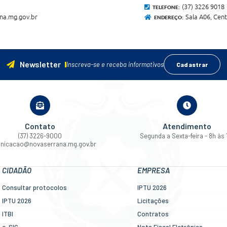
(37) 3226 9018
TELEFONE:
a.mg.gov.br
Sala A06, Cen
ENDEREÇO:
Newsletter
Inscreva-se e receba informativos
Cadastrar
Contato
Atendimento
(37) 3226-9000
Segunda a Sexta-feira - 8h às 
nicacao@novaserrana.mg.gov.br
CIDADÃO
EMPRESA
Consultar protocolos
IPTU 2026
IPTU 2026
Licitações
ITBI
Contratos
e-SIC
Nota Fiscal Eletrônica