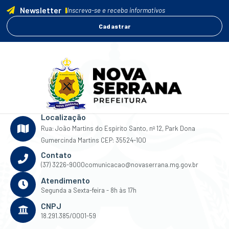
Newsletter
Inscreva-se e receba informativos
Cadastrar
Localização
Rua: João Martins do Espirito Santo, nº 12, Park Dona
Gumercinda Martins CEP: 35524-100
Contato
(37) 3226-9000
comunicacao@novaserrana.mg.gov.br
Atendimento
Segunda a Sexta-feira - 8h às 17h
CNPJ
18.291.385/0001-59