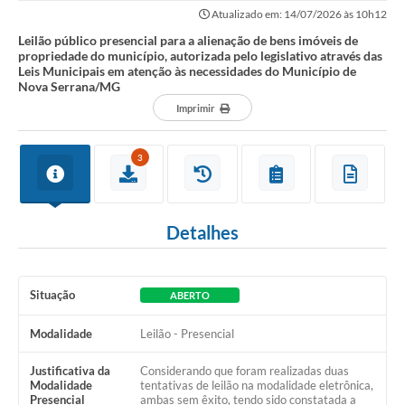
município, autorizada pelo...
Atualizado em: 14/07/2026 às 10h12
Leilão público presencial para a alienação de bens imóveis de
propriedade do município, autorizada pelo legislativo através das
Leis Municipais em atenção às necessidades do Município de
Nova Serrana/MG
Imprimir
3
Detalhes
Situação
ABERTO
Modalidade
Leilão - Presencial
Justificativa da
Considerando que foram realizadas duas
Modalidade
tentativas de leilão na modalidade eletrônica,
Presencial
ambas sem êxito, tendo sido constatada a