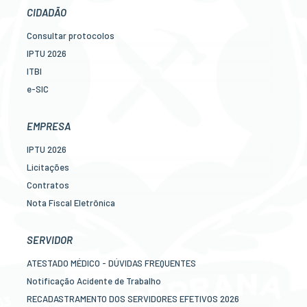
CIDADÃO
Consultar protocolos
IPTU 2026
ITBI
e-SIC
Ouvidoria
Legislação
EMPRESA
Diário Oficial
IPTU 2026
Concursos
Licitações
Transparência Pública
Contratos
Contato
Nota Fiscal Eletrônica
Newslatter
Diário Oficial
Telefones Úteis
Transparência
SERVIDOR
Serviços online para o cidadão
Newslatter
ATESTADO MÉDICO - DÚVIDAS FREQUENTES
Telefones Úteis
Notificação Acidente de Trabalho
Serviços online para as empresas
RECADASTRAMENTO DOS SERVIDORES EFETIVOS 2026