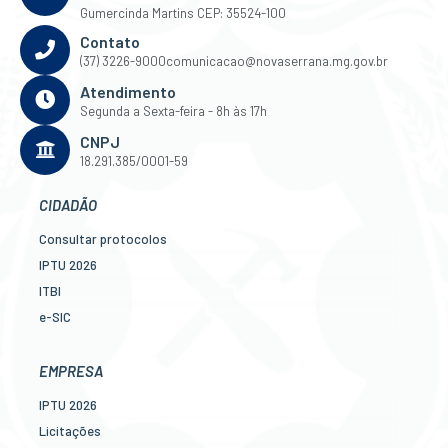
Gumercinda Martins CEP: 35524-100
Contato
(37) 3226-9000
comunicacao@novaserrana.mg.gov.br
Atendimento
Segunda a Sexta-feira - 8h às 17h
CNPJ
18.291.385/0001-59
CIDADÃO
Consultar protocolos
IPTU 2026
ITBI
e-SIC
Ouvidoria
Legislação
EMPRESA
Diário Oficial
IPTU 2026
Concursos
Licitações
Transparência Pública