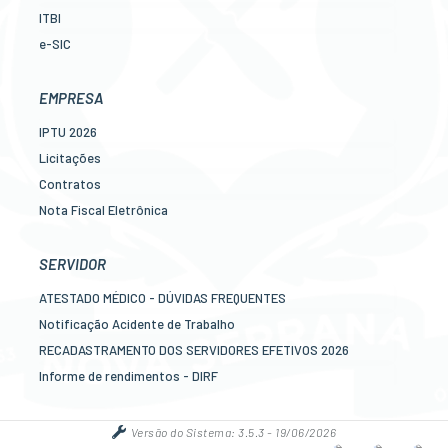
ITBI
e-SIC
Ouvidoria
Legislação
EMPRESA
Diário Oficial
IPTU 2026
Concursos
Licitações
Transparência Pública
Contratos
Contato
Nota Fiscal Eletrônica
Newslatter
Diário Oficial
Telefones Úteis
Transparência
SERVIDOR
Serviços online para o cidadão
Newslatter
ATESTADO MÉDICO - DÚVIDAS FREQUENTES
Telefones Úteis
Notificação Acidente de Trabalho
Serviços online para as empresas
RECADASTRAMENTO DOS SERVIDORES EFETIVOS 2026
Informe de rendimentos - DIRF
Contracheque online
Mais serviços online para o servidor
Versão do Sistema:
3.5.3 - 19/06/2026