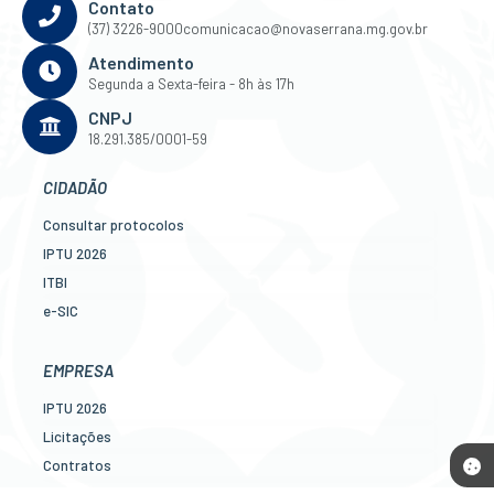
Contato
(37) 3226-9000
comunicacao@novaserrana.mg.gov.br
Atendimento
Segunda a Sexta-feira - 8h às 17h
CNPJ
18.291.385/0001-59
CIDADÃO
Consultar protocolos
IPTU 2026
ITBI
e-SIC
Ouvidoria
Legislação
EMPRESA
Diário Oficial
IPTU 2026
Concursos
Licitações
Transparência Pública
Contratos
Contato
Nota Fiscal Eletrônica