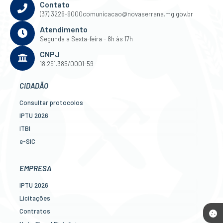
Contato
(37) 3226-9000
comunicacao@novaserrana.mg.gov.br
Atendimento
Segunda a Sexta-feira - 8h às 17h
CNPJ
18.291.385/0001-59
CIDADÃO
Consultar protocolos
IPTU 2026
ITBI
e-SIC
Ouvidoria
Legislação
EMPRESA
Diário Oficial
IPTU 2026
Concursos
Licitações
Transparência Pública
Contratos
Contato