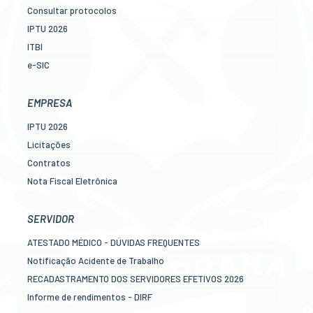
Consultar protocolos
IPTU 2026
ITBI
e-SIC
Ouvidoria
Legislação
EMPRESA
Diário Oficial
IPTU 2026
Concursos
Licitações
Transparência Pública
Contratos
Contato
Nota Fiscal Eletrônica
Newslatter
Diário Oficial
Telefones Úteis
Transparência
SERVIDOR
Serviços online para o cidadão
Newslatter
ATESTADO MÉDICO - DÚVIDAS FREQUENTES
Telefones Úteis
Notificação Acidente de Trabalho
Serviços online para as empresas
RECADASTRAMENTO DOS SERVIDORES EFETIVOS 2026
Informe de rendimentos - DIRF