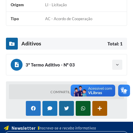
Origem
LI - Licitação
Tipo
AC - Acordo de Cooperação
Aditivos
Total: 1
3º Termo Aditivo - Nº 03
Tipo do termo: Termo Aditivo
Ano do aditamento: 2025
Baixar
Assinado em: 03/06/2025
COMPARTILHAR
Newsletter
Inscreva-se e receba informativos