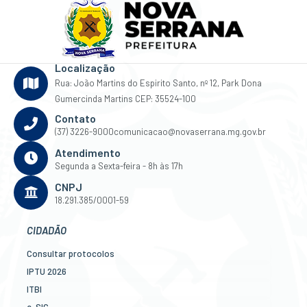
Localização
Rua: João Martins do Espirito Santo, nº 12, Park Dona
Gumercinda Martins CEP: 35524-100
Contato
(37) 3226-9000
comunicacao@novaserrana.mg.gov.br
Atendimento
Segunda a Sexta-feira - 8h às 17h
CNPJ
18.291.385/0001-59
CIDADÃO
Consultar protocolos
IPTU 2026
ITBI
e-SIC