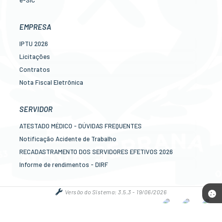
Ouvidoria
Legislação
EMPRESA
Diário Oficial
IPTU 2026
Concursos
Licitações
Transparência Pública
Contratos
Contato
Nota Fiscal Eletrônica
Newslatter
Diário Oficial
Telefones Úteis
Transparência
SERVIDOR
Serviços online para o cidadão
Newslatter
ATESTADO MÉDICO - DÚVIDAS FREQUENTES
Telefones Úteis
Notificação Acidente de Trabalho
Serviços online para as empresas
RECADASTRAMENTO DOS SERVIDORES EFETIVOS 2026
Informe de rendimentos - DIRF
Contracheque online
Mais serviços online para o servidor
Versão do Sistema:
3.5.3 - 19/06/2026
Portal atualizado em:
06/08/2026 17:12
Dados Abertos