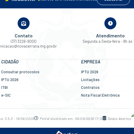
Contato
Atendimento
(37) 3226-9000
Segunda a Sexta-feira - 8h às 
nicacao@novaserrana.mg.gov.br
CIDADÃO
EMPRESA
Consultar protocolos
IPTU 2026
IPTU 2026
Licitações
ITBI
Contratos
e-SIC
Nota Fiscal Eletrônica
Ouvidoria
Diário Oficial
Legislação
Transparência
Diário Oficial
Newslatter
ma:
3.5.3 - 19/06/2026
Portal atualizado em:
06/08/2026 17:12
Dados Abertos
Concursos
Telefones Úteis