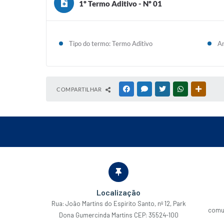
1º Termo Aditivo - Nº 01
Tipo do termo: Termo Aditivo
An
COMPARTILHAR
FACEBOOK
MESSENGER
TWITTER
WHATSAPP
OUTRAS
Localização
Rua: João Martins do Espirito Santo, nº 12, Park
comu
Dona Gumercinda Martins CEP: 35524-100