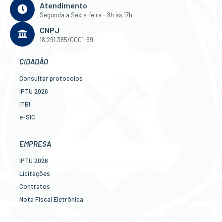
Atendimento
Segunda a Sexta-feira - 8h às 17h
CNPJ
18.291.385/0001-59
CIDADÃO
Consultar protocolos
IPTU 2026
ITBI
e-SIC
Ouvidoria
Legislação
EMPRESA
Diário Oficial
IPTU 2026
Concursos
Licitações
Transparência Pública
Contratos
Contato
Nota Fiscal Eletrônica
Newslatter
Diário Oficial
Telefones Úteis