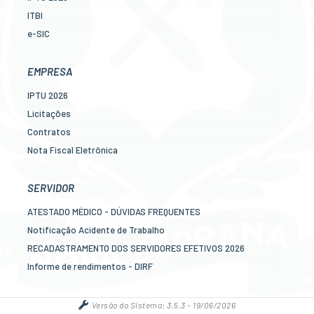
ITBI
e-SIC
Ouvidoria
Legislação
EMPRESA
Diário Oficial
IPTU 2026
Concursos
Licitações
Transparência Pública
Contratos
Contato
Nota Fiscal Eletrônica
Newslatter
Diário Oficial
Telefones Úteis
Transparência
SERVIDOR
Serviços online para o cidadão
Newslatter
ATESTADO MÉDICO - DÚVIDAS FREQUENTES
Telefones Úteis
Notificação Acidente de Trabalho
Serviços online para as empresas
RECADASTRAMENTO DOS SERVIDORES EFETIVOS 2026
Informe de rendimentos - DIRF
Contracheque online
Mais serviços online para o servidor
Versão do Sistema:
3.5.3 - 19/06/2026