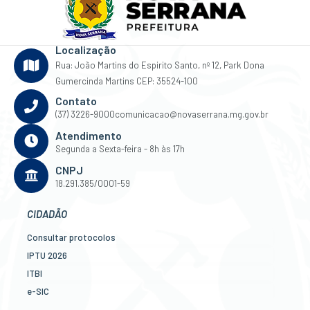
Localização
Rua: João Martins do Espirito Santo, nº 12, Park Dona
Gumercinda Martins CEP: 35524-100
Contato
(37) 3226-9000
comunicacao@novaserrana.mg.gov.br
Atendimento
Segunda a Sexta-feira - 8h às 17h
CNPJ
18.291.385/0001-59
CIDADÃO
Consultar protocolos
IPTU 2026
ITBI
e-SIC
Ouvidoria