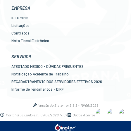
Legislação
EMPRESA
Diário Oficial
IPTU 2026
Concursos
Licitações
Transparência Pública
Contratos
Contato
Nota Fiscal Eletrônica
Newslatter
Diário Oficial
Telefones Úteis
Transparência
SERVIDOR
Serviços online para o cidadão
Newslatter
ATESTADO MÉDICO - DÚVIDAS FREQUENTES
Telefones Úteis
Notificação Acidente de Trabalho
Serviços online para as empresas
RECADASTRAMENTO DOS SERVIDORES EFETIVOS 2026
Informe de rendimentos - DIRF
Contracheque online
Mais serviços online para o servidor
Versão do Sistema:
3.5.3 - 19/06/2026
Portal atualizado em:
07/08/2026 17:04
Dados Abertos