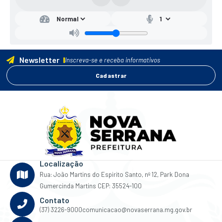
Newsletter
Inscreva-se e receba informativos
Cadastrar
Localização
Rua: João Martins do Espirito Santo, nº 12, Park Dona
Gumercinda Martins CEP: 35524-100
Contato
(37) 3226-9000
comunicacao@novaserrana.mg.gov.br