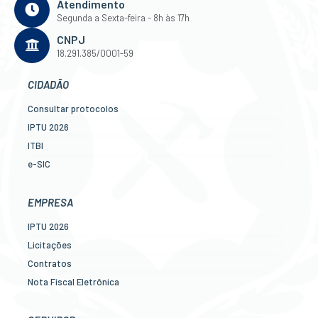
Atendimento
Segunda a Sexta-feira - 8h às 17h
CNPJ
18.291.385/0001-59
CIDADÃO
Consultar protocolos
IPTU 2026
ITBI
e-SIC
Ouvidoria
Legislação
EMPRESA
Diário Oficial
IPTU 2026
Concursos
Licitações
Transparência Pública
Contratos
Contato
Nota Fiscal Eletrônica
Newslatter
Diário Oficial
Telefones Úteis