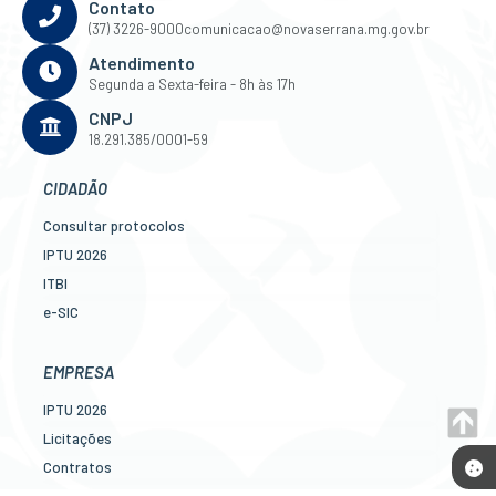
Contato
(37) 3226-9000
comunicacao@novaserrana.mg.gov.br
Atendimento
Segunda a Sexta-feira - 8h às 17h
CNPJ
18.291.385/0001-59
CIDADÃO
Consultar protocolos
IPTU 2026
ITBI
e-SIC
Ouvidoria
Legislação
EMPRESA
Diário Oficial
IPTU 2026
Concursos
Licitações
Transparência Pública
Contratos
Contato
Nota Fiscal Eletrônica