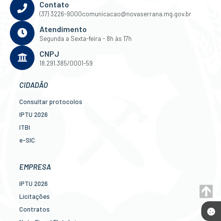
Contato
(37) 3226-9000
comunicacao@novaserrana.mg.gov.br
Atendimento
Segunda a Sexta-feira - 8h às 17h
CNPJ
18.291.385/0001-59
CIDADÃO
Consultar protocolos
IPTU 2026
ITBI
e-SIC
Ouvidoria
Legislação
EMPRESA
Diário Oficial
IPTU 2026
Concursos
Licitações
Transparência Pública
Contratos
Contato