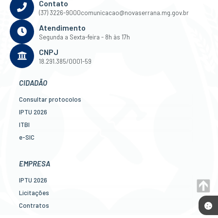
Contato
(37) 3226-9000
comunicacao@novaserrana.mg.gov.br
Atendimento
Segunda a Sexta-feira - 8h às 17h
CNPJ
18.291.385/0001-59
CIDADÃO
Consultar protocolos
IPTU 2026
ITBI
e-SIC
Ouvidoria
Legislação
EMPRESA
Diário Oficial
IPTU 2026
Concursos
Licitações
Transparência Pública
Contratos
Contato
Nota Fiscal Eletrônica