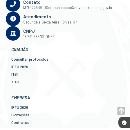
Contato
(37) 3226-9000
comunicacao@novaserrana.mg.gov.br
Atendimento
Segunda a Sexta-feira - 8h às 17h
CNPJ
18.291.385/0001-59
CIDADÃO
Consultar protocolos
IPTU 2026
ITBI
e-SIC
Ouvidoria
Legislação
EMPRESA
Diário Oficial
IPTU 2026
Concursos
Licitações
Transparência Pública
Contratos
Contato
Nota Fiscal Eletrônica