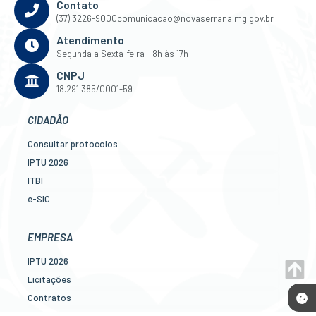
Contato
(37) 3226-9000
comunicacao@novaserrana.mg.gov.br
Atendimento
Segunda a Sexta-feira - 8h às 17h
CNPJ
18.291.385/0001-59
CIDADÃO
Consultar protocolos
IPTU 2026
ITBI
e-SIC
Ouvidoria
Legislação
EMPRESA
Diário Oficial
IPTU 2026
Concursos
Licitações
Transparência Pública
Contratos
Contato
Nota Fiscal Eletrônica