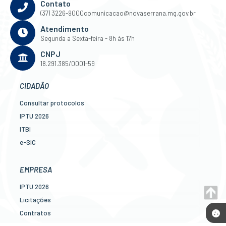
Contato
(37) 3226-9000
comunicacao@novaserrana.mg.gov.br
Atendimento
Segunda a Sexta-feira - 8h às 17h
CNPJ
18.291.385/0001-59
CIDADÃO
Consultar protocolos
IPTU 2026
ITBI
e-SIC
Ouvidoria
Legislação
EMPRESA
Diário Oficial
IPTU 2026
Concursos
Licitações
Transparência Pública
Contratos
Contato
Nota Fiscal Eletrônica