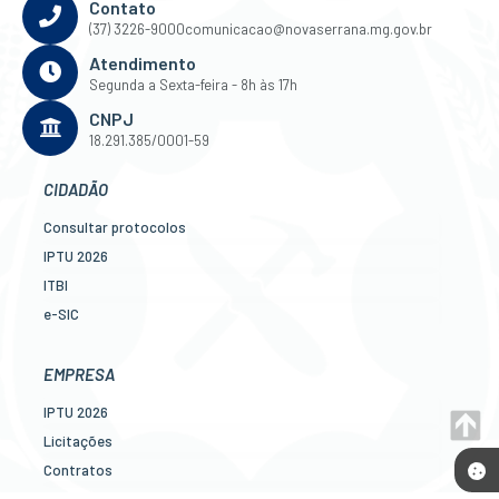
Contato
(37) 3226-9000
comunicacao@novaserrana.mg.gov.br
Atendimento
Segunda a Sexta-feira - 8h às 17h
CNPJ
18.291.385/0001-59
CIDADÃO
Consultar protocolos
IPTU 2026
ITBI
e-SIC
Ouvidoria
Legislação
EMPRESA
Diário Oficial
IPTU 2026
Concursos
Licitações
Transparência Pública
Contratos
Contato
Nota Fiscal Eletrônica