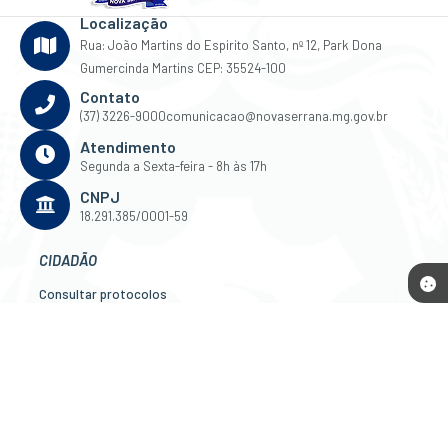
Localização
Rua: João Martins do Espirito Santo, nº 12, Park Dona
Gumercinda Martins CEP: 35524-100
Contato
(37) 3226-9000
comunicacao@novaserrana.mg.gov.br
Atendimento
Segunda a Sexta-feira - 8h às 17h
CNPJ
18.291.385/0001-59
CIDADÃO
Consultar protocolos
IPTU 2026
ITBI
e-SIC
Ouvidoria
Legislação
EMPRESA