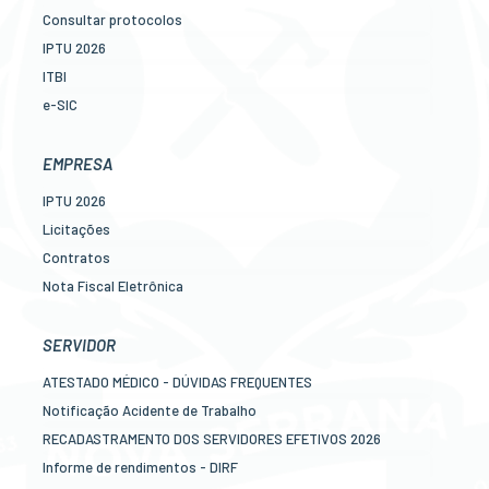
Consultar protocolos
IPTU 2026
ITBI
e-SIC
Ouvidoria
Legislação
EMPRESA
Diário Oficial
IPTU 2026
Concursos
Licitações
Transparência Pública
Contratos
Contato
Nota Fiscal Eletrônica
Newslatter
Diário Oficial
Telefones Úteis
Transparência
SERVIDOR
Serviços online para o cidadão
Newslatter
ATESTADO MÉDICO - DÚVIDAS FREQUENTES
Telefones Úteis
Notificação Acidente de Trabalho
Serviços online para as empresas
RECADASTRAMENTO DOS SERVIDORES EFETIVOS 2026
Informe de rendimentos - DIRF