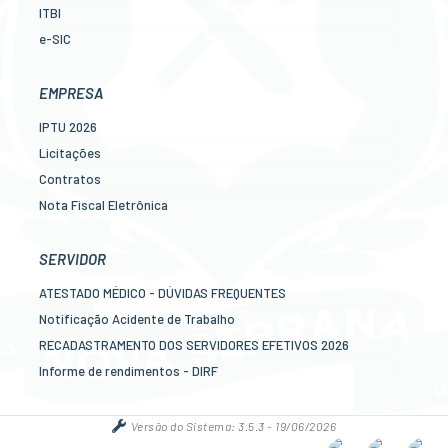
ITBI
e-SIC
Ouvidoria
Legislação
EMPRESA
Diário Oficial
IPTU 2026
Concursos
Licitações
Transparência Pública
Contratos
Contato
Nota Fiscal Eletrônica
Newslatter
Diário Oficial
Telefones Úteis
Transparência
SERVIDOR
Serviços online para o cidadão
Newslatter
ATESTADO MÉDICO - DÚVIDAS FREQUENTES
Telefones Úteis
Notificação Acidente de Trabalho
Serviços online para as empresas
RECADASTRAMENTO DOS SERVIDORES EFETIVOS 2026
Informe de rendimentos - DIRF
Contracheque online
Mais serviços online para o servidor
Versão do Sistema:
3.5.3 - 19/06/2026