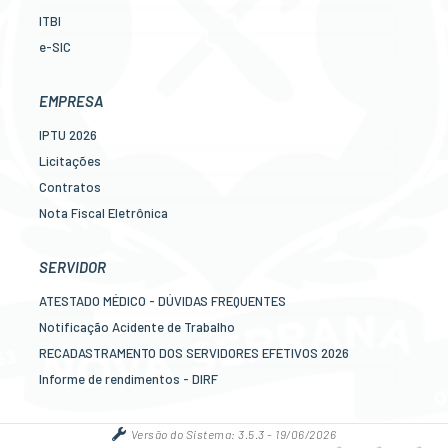
ITBI
e-SIC
Ouvidoria
Legislação
EMPRESA
Diário Oficial
IPTU 2026
Concursos
Licitações
Transparência Pública
Contratos
Contato
Nota Fiscal Eletrônica
Newslatter
Diário Oficial
Telefones Úteis
Transparência
SERVIDOR
Serviços online para o cidadão
Newslatter
ATESTADO MÉDICO - DÚVIDAS FREQUENTES
Telefones Úteis
Notificação Acidente de Trabalho
Serviços online para as empresas
RECADASTRAMENTO DOS SERVIDORES EFETIVOS 2026
Informe de rendimentos - DIRF
Contracheque online
Mais serviços online para o servidor
Versão do Sistema:
3.5.3 - 19/06/2026