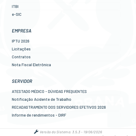
ITBI
e-SIC
Ouvidoria
Legislação
EMPRESA
Diário Oficial
IPTU 2026
Concursos
Licitações
Transparência Pública
Contratos
Contato
Nota Fiscal Eletrônica
Newslatter
Diário Oficial
Telefones Úteis
Transparência
SERVIDOR
Serviços online para o cidadão
Newslatter
ATESTADO MÉDICO - DÚVIDAS FREQUENTES
Telefones Úteis
Notificação Acidente de Trabalho
Serviços online para as empresas
RECADASTRAMENTO DOS SERVIDORES EFETIVOS 2026
Informe de rendimentos - DIRF
Contracheque online
Mais serviços online para o servidor
Versão do Sistema:
3.5.3 - 19/06/2026