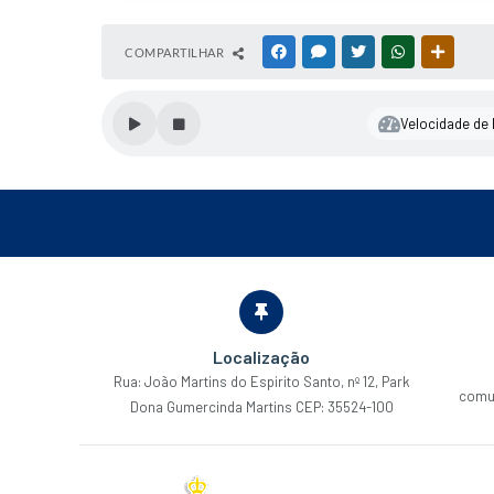
COMPARTILHAR
FACEBOOK
MESSENGER
TWITTER
WHATSAPP
OUTRAS
Velocidade de l
Localização
Rua: João Martins do Espirito Santo, nº 12, Park
comu
Dona Gumercinda Martins CEP: 35524-100