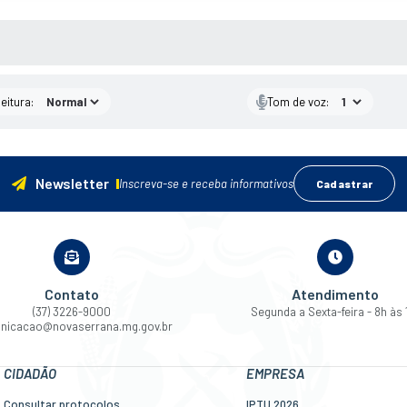
 MÍDIAS
eitura:
Tom de voz:
Newsletter
Inscreva-se e receba informativos
Cadastrar
Contato
Atendimento
(37) 3226-9000
Segunda a Sexta-feira - 8h às 
nicacao@novaserrana.mg.gov.br
CIDADÃO
EMPRESA
Consultar protocolos
IPTU 2026