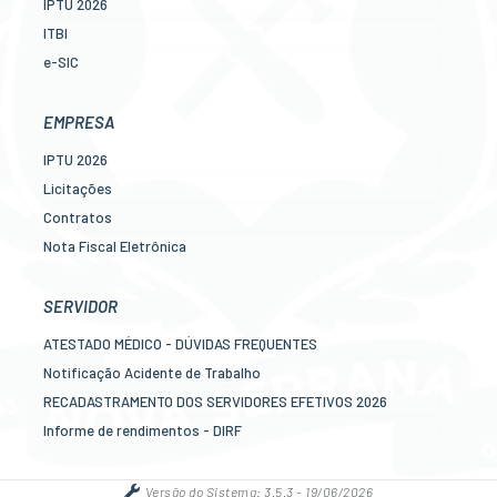
IPTU 2026
ITBI
e-SIC
Ouvidoria
Legislação
EMPRESA
Diário Oficial
IPTU 2026
Concursos
Licitações
Transparência Pública
Contratos
Contato
Nota Fiscal Eletrônica
Newslatter
Diário Oficial
Telefones Úteis
Transparência
SERVIDOR
Serviços online para o cidadão
Newslatter
ATESTADO MÉDICO - DÚVIDAS FREQUENTES
Telefones Úteis
Notificação Acidente de Trabalho
Serviços online para as empresas
RECADASTRAMENTO DOS SERVIDORES EFETIVOS 2026
Informe de rendimentos - DIRF
Contracheque online
Mais serviços online para o servidor
Versão do Sistema:
3.5.3 - 19/06/2026