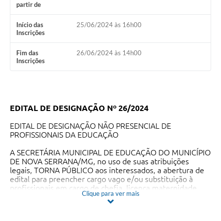
partir de
Início das
25/06/2024 às 16h00
Inscrições
Fim das
26/06/2024 às 14h00
Inscrições
EDITAL DE DESIGNAÇÃO Nº 26/2024
EDITAL DE DESIGNAÇÃO NÃO PRESENCIAL DE
PROFISSIONAIS DA EDUCAÇÃO
A SECRETÁRIA MUNICIPAL DE EDUCAÇÃO DO MUNICÍPIO
DE NOVA SERRANA/MG, no uso de suas atribuições
legais, TORNA PÚBLICO aos interessados, a abertura de
edital para preencher cargo vago e/ou substituição à
profissionais em cargo de chefia, licença maternidade,
Clique para ver mais
férias prêmio, licença saúde, que preencham os
requisitos da legislação vigente.