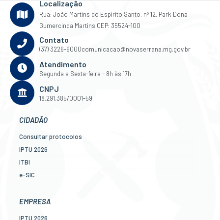
Localização
Rua: João Martins do Espirito Santo, nº 12, Park Dona
Gumercinda Martins CEP: 35524-100
Contato
(37) 3226-9000
comunicacao@novaserrana.mg.gov.br
Atendimento
Segunda a Sexta-feira - 8h às 17h
CNPJ
18.291.385/0001-59
CIDADÃO
Consultar protocolos
IPTU 2026
ITBI
e-SIC
Ouvidoria
Legislação
EMPRESA
Diário Oficial
IPTU 2026