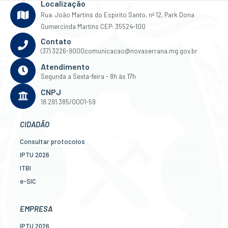
Localização
Rua: João Martins do Espirito Santo, nº 12, Park Dona
Gumercinda Martins CEP: 35524-100
Contato
(37) 3226-9000
comunicacao@novaserrana.mg.gov.br
Atendimento
Segunda a Sexta-feira - 8h às 17h
CNPJ
18.291.385/0001-59
CIDADÃO
Consultar protocolos
IPTU 2026
ITBI
e-SIC
Ouvidoria
Legislação
EMPRESA
Diário Oficial
IPTU 2026