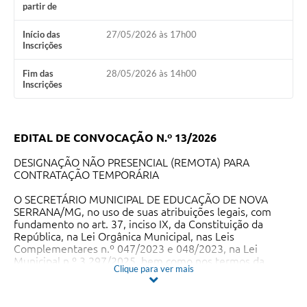
partir de
Início das
27/05/2026 às 17h00
Inscrições
Fim das
28/05/2026 às 14h00
Inscrições
EDITAL DE CONVOCAÇÃO N.º 13/2026
DESIGNAÇÃO NÃO PRESENCIAL (REMOTA) PARA
CONTRATAÇÃO TEMPORÁRIA
O SECRETÁRIO MUNICIPAL DE EDUCAÇÃO DE NOVA
SERRANA/MG, no uso de suas atribuições legais, com
fundamento no art. 37, inciso IX, da Constituição da
República, na Lei Orgânica Municipal, nas Leis
Complementares n.º 047/2023 e 048/2023, na Lei
Municipal n.º 3.297/2025, bem como nos termos da
Clique para ver mais
Resolução SEMEC n.º 001/2026, juntamente com as
alterações promovidas pela Resolução SEMEC nº 04/2026
que dispõe sobre os critérios e define procedimentos