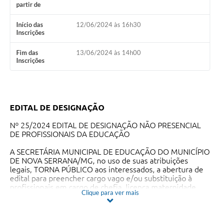
partir de
Início das
12/06/2024 às 16h30
Inscrições
Fim das
13/06/2024 às 14h00
Inscrições
EDITAL DE DESIGNAÇÃO
Nº 25/2024 EDITAL DE DESIGNAÇÃO NÃO PRESENCIAL
DE PROFISSIONAIS DA EDUCAÇÃO
A SECRETÁRIA MUNICIPAL DE EDUCAÇÃO DO MUNICÍPIO
DE NOVA SERRANA/MG, no uso de suas atribuições
legais, TORNA PÚBLICO aos interessados, a abertura de
edital para preencher cargo vago e/ou substituição à
profissionais em cargo de chefia, licença maternidade,
Clique para ver mais
férias prêmio, licença saúde, que preencham os
requisitos da legislação vigente