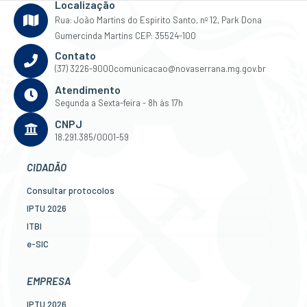
Localização
Rua: João Martins do Espirito Santo, nº 12, Park Dona
Gumercinda Martins CEP: 35524-100
Contato
(37) 3226-9000
comunicacao@novaserrana.mg.gov.br
Atendimento
Segunda a Sexta-feira - 8h às 17h
CNPJ
18.291.385/0001-59
CIDADÃO
Consultar protocolos
IPTU 2026
ITBI
e-SIC
Ouvidoria
Legislação
EMPRESA
Diário Oficial
IPTU 2026