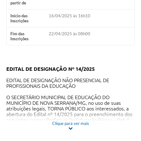
partir de
Início das
16/04/2025 às 16h10
Inscrições
Fim das
22/04/2025 às 08h00
Inscrições
EDITAL DE DESIGNAÇÃO Nº 14/2025
EDITAL DE DESIGNAÇÃO NÃO PRESENCIAL DE
PROFISSIONAIS DA EDUCAÇÃO
O SECRETÁRIO MUNICIPAL DE EDUCAÇÃO DO
MUNICÍPIO DE NOVA SERRANA/MG, no uso de suas
atribuições legais, TORNA PÚBLICO aos interessados, a
abertura do Edital nº 14/2025 para o preenchimento dos
seguintes cargos: Professor Da Educação Básica – Peb II,
Clique para ver mais
Professor Da Educação Básica – Peb III Educação Física,
Educador De Desenvolvimento Da Educação Basica I -
Monitor I, Motorista N2, Professor Da Educação Básica –