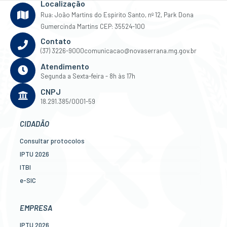
Localização
Rua: João Martins do Espirito Santo, nº 12, Park Dona
Gumercinda Martins CEP: 35524-100
Contato
(37) 3226-9000
comunicacao@novaserrana.mg.gov.br
Atendimento
Segunda a Sexta-feira - 8h às 17h
CNPJ
18.291.385/0001-59
CIDADÃO
Consultar protocolos
IPTU 2026
ITBI
e-SIC
Ouvidoria
Legislação
EMPRESA
Diário Oficial
IPTU 2026