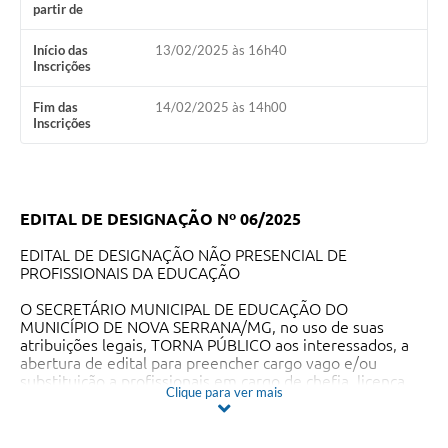
partir de
Início das
13/02/2025 às 16h40
Inscrições
Fim das
14/02/2025 às 14h00
Inscrições
EDITAL DE DESIGNAÇÃO Nº 06/2025
EDITAL DE DESIGNAÇÃO NÃO PRESENCIAL DE
PROFISSIONAIS DA EDUCAÇÃO
O SECRETÁRIO MUNICIPAL DE EDUCAÇÃO DO
MUNICÍPIO DE NOVA SERRANA/MG, no uso de suas
atribuições legais, TORNA PÚBLICO aos interessados, a
abertura de edital para preencher cargo vago e/ou
substituição a profissionais em cargo de chefia, licença
Clique para ver mais
maternidade, férias prêmio, licença saúde, que
preencham os requisitos da legislação vigente, conforme
critérios estabelecidos pela RESOLUÇÃO SMEC Nº 009,