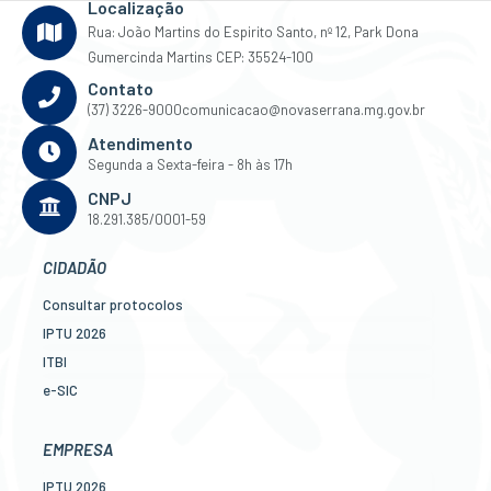
Localização
Rua: João Martins do Espirito Santo, nº 12, Park Dona
Gumercinda Martins CEP: 35524-100
Contato
(37) 3226-9000
comunicacao@novaserrana.mg.gov.br
Atendimento
Segunda a Sexta-feira - 8h às 17h
CNPJ
18.291.385/0001-59
CIDADÃO
Consultar protocolos
IPTU 2026
ITBI
e-SIC
Ouvidoria
Legislação
EMPRESA
Diário Oficial
IPTU 2026