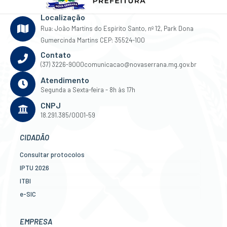
Localização
Rua: João Martins do Espirito Santo, nº 12, Park Dona
Gumercinda Martins CEP: 35524-100
Contato
(37) 3226-9000
comunicacao@novaserrana.mg.gov.br
Atendimento
Segunda a Sexta-feira - 8h às 17h
CNPJ
18.291.385/0001-59
CIDADÃO
Consultar protocolos
IPTU 2026
ITBI
e-SIC
Ouvidoria
Legislação
EMPRESA