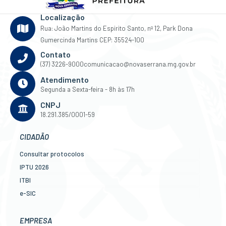
Localização
Rua: João Martins do Espirito Santo, nº 12, Park Dona
Gumercinda Martins CEP: 35524-100
Contato
(37) 3226-9000
comunicacao@novaserrana.mg.gov.br
Atendimento
Segunda a Sexta-feira - 8h às 17h
CNPJ
18.291.385/0001-59
CIDADÃO
Consultar protocolos
IPTU 2026
ITBI
e-SIC
Ouvidoria
Legislação
EMPRESA