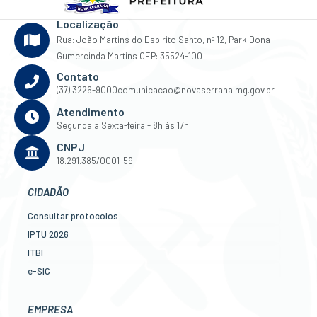
Localização
Rua: João Martins do Espirito Santo, nº 12, Park Dona
Gumercinda Martins CEP: 35524-100
Contato
(37) 3226-9000
comunicacao@novaserrana.mg.gov.br
Atendimento
Segunda a Sexta-feira - 8h às 17h
CNPJ
18.291.385/0001-59
CIDADÃO
Consultar protocolos
IPTU 2026
ITBI
e-SIC
Ouvidoria
Legislação
EMPRESA