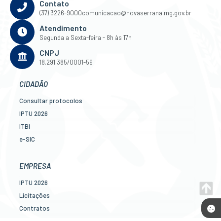
Contato
(37) 3226-9000
comunicacao@novaserrana.mg.gov.br
Atendimento
Segunda a Sexta-feira - 8h às 17h
CNPJ
18.291.385/0001-59
CIDADÃO
Consultar protocolos
IPTU 2026
ITBI
e-SIC
Ouvidoria
Legislação
EMPRESA
Diário Oficial
IPTU 2026
Concursos
Licitações
Transparência Pública
Contratos
Contato
Nota Fiscal Eletrônica