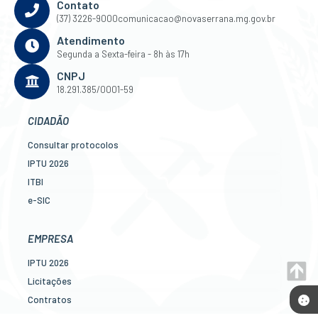
Contato
(37) 3226-9000
comunicacao@novaserrana.mg.gov.br
Atendimento
Segunda a Sexta-feira - 8h às 17h
CNPJ
18.291.385/0001-59
CIDADÃO
Consultar protocolos
IPTU 2026
ITBI
e-SIC
Ouvidoria
Legislação
EMPRESA
Diário Oficial
IPTU 2026
Concursos
Licitações
Transparência Pública
Contratos
Contato
Nota Fiscal Eletrônica