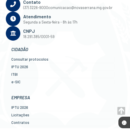
Contato
(37) 3226-9000
comunicacao@novaserrana.mg.gov.br
Atendimento
Segunda a Sexta-feira - 8h às 17h
CNPJ
18.291.385/0001-59
CIDADÃO
Consultar protocolos
IPTU 2026
ITBI
e-SIC
Ouvidoria
Legislação
EMPRESA
Diário Oficial
IPTU 2026
Concursos
Licitações
Transparência Pública
Contratos
Contato
Nota Fiscal Eletrônica